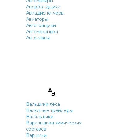
Автомаляры
Авербандщики
Авиадиспетчеры
Авиаторы
Автогонщики
Автомеханики
Автоклавы
А
В
Б
Г
Вальщики леса
Валютные трейдеры
Валяльщики
Варильщики химических
составов
Варщики